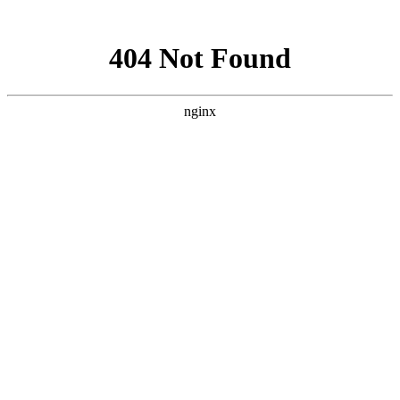
网站地图
加为收藏
|
设为首页
|
RSS阅读
欢迎访问芳程式国际站：
您当前的位置：
首页
»
国外媒体推荐
»
Yourwellness.com
Yourwellness.com