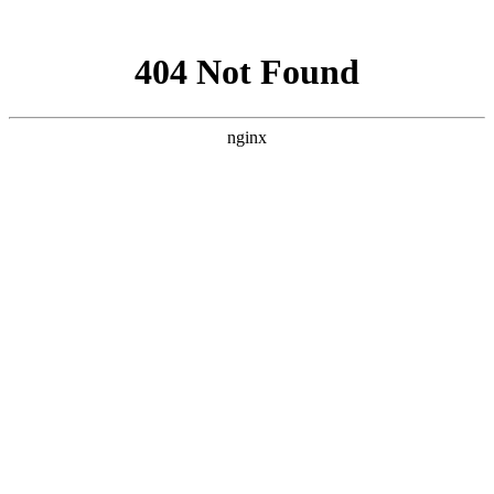
网站地图
加为收藏
|
设为首页
|
RSS阅读
欢迎访问芳程式国际站：
您现在的位置：
首页
»
芦荟凝胶
»
贝芳阿葇码芦荟海藻保湿凝
胶