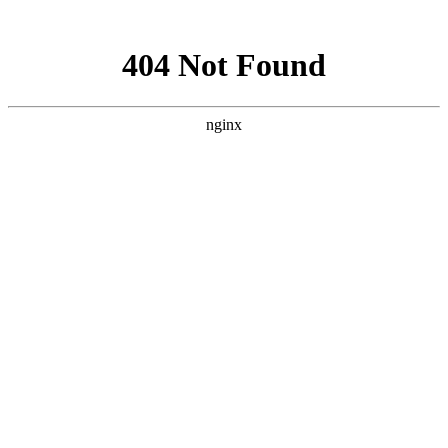
网站地图
加为收藏
|
设为首页
|
RSS阅读
欢迎访问芳程式国际站：
产品分类
芦荟凝胶
纯露
其他芳疗产品
- 精油