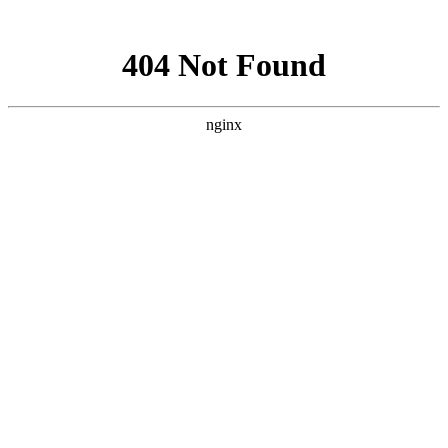
网站地图
加为收藏
|
设为首页
|
RSS阅读
欢迎访问芳程式国际站：
您现在的位置：
首页
»
其他芳疗产品
»
修复急救面霜