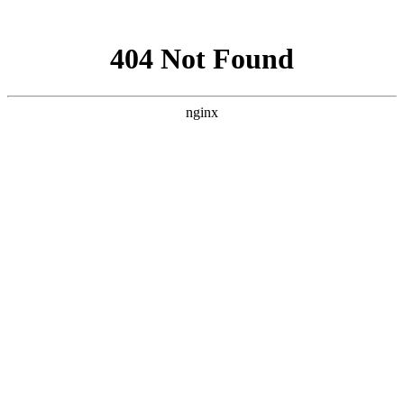
网站地图
加为收藏
|
设为首页
|
RSS阅读
欢迎访问芳程式国际站：
您现在的位置：
首页
»
贝芳阿葇码薰衣草纯露