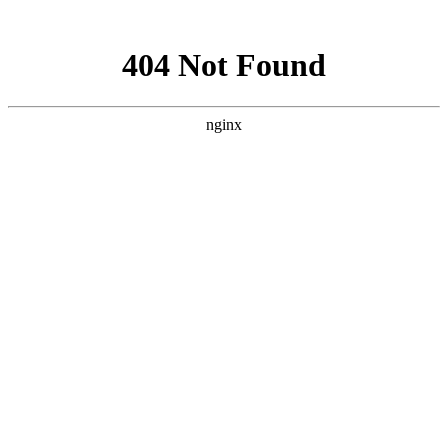
网站地图
加为收藏
|
设为首页
|
RSS阅读
欢迎访问芳程式国际站：
您当前的位置：
首页
»
FHT
FHT
Base Formula是英国专业整体治疗协会F.H.T(Federation of