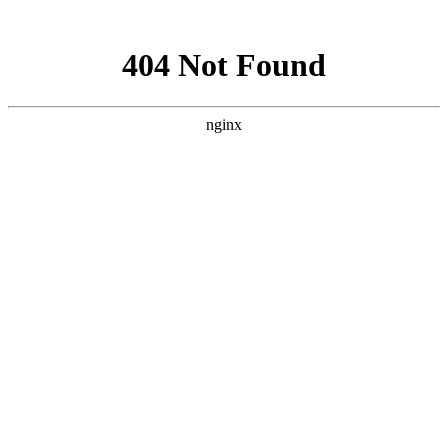
网站地图
加为收藏
|
设为首页
|
RSS阅读
欢迎访问芳程式国际站：
您现在的位置：
首页
»
芦荟凝胶
»
贝芳阿葇码芦荟保湿凝胶