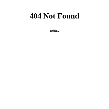
网站地图
加为收藏
|
设为首页
|
RSS阅读
欢迎访问芳程式国际站：
您现在的位置：
首页
»
其他芳疗产品
»
贝芳阿葇码橙花保湿面
霜