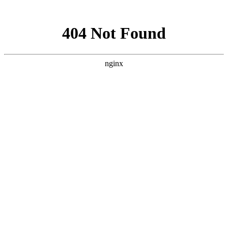
网站地图
加为收藏
|
设为首页
|
RSS阅读
欢迎访问芳程式国际站：
您现在的位置：
首页
»
其他芳疗产品
»
精油
»
芳程式薰衣草精
油