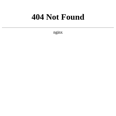
网站地图
加为收藏
|
设为首页
|
RSS阅读
欢迎访问芳程式国际站：
您现在的位置：
首页
»
其他芳疗产品
»
精油
»
贝芳阿葇码焕肤
按摩油