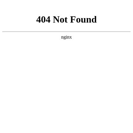
网站地图
加为收藏
|
设为首页
|
RSS阅读
欢迎访问芳程式国际站：
您现在的位置：
首页
»
贝芳阿葇码焕肤按摩油